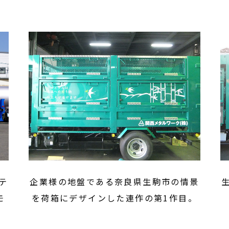
テ
企業様の地盤である奈良県生駒市の情景
モ
を荷箱にデザインした連作の第1作目。